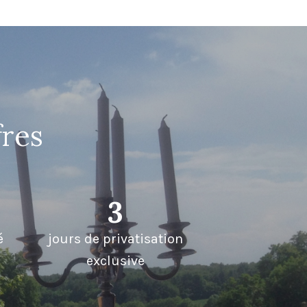
fres
3
é
jours de privatisation
exclusive