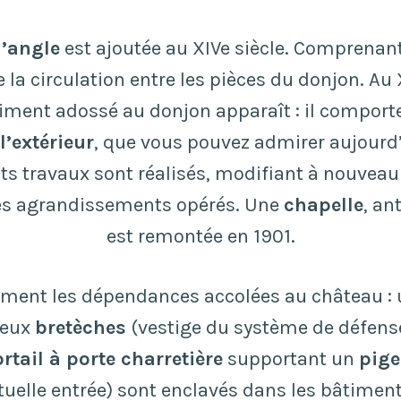
d’angle
est ajoutée au XIVe siècle. Comprenan
ite la circulation entre les pièces du donjon. Au 
iment adossé au donjon apparaît : il comport
l’extérieur
, que vous pouvez admirer aujourd’
s travaux sont réalisés, modifiant à nouveau
es agrandissements opérés. Une
chapelle
, an
est remontée en 1901.
ement les dépendances accolées au château :
deux
bretèches
(vestige du système de défens
rtail à porte charretière
supportant un
pige
tuelle entrée) sont enclavés dans les bâtimen