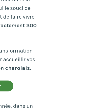
i le souci de
 de faire vivre
xactement 300
transformation
 accueillir vos
en
charolais
.
n
année, dans un