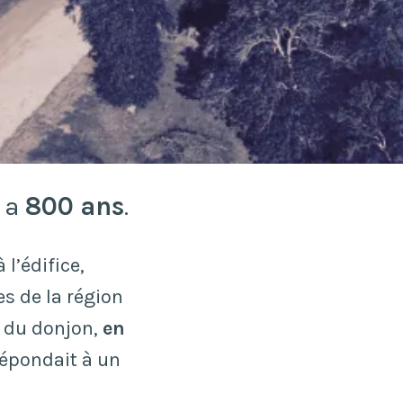
y a
800 ans
.
 l’édifice,
es de la région
n du donjon,
en
épondait à un
.