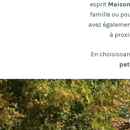
esprit
Maison
famille ou po
avez également
à prox
En choisissant
pat