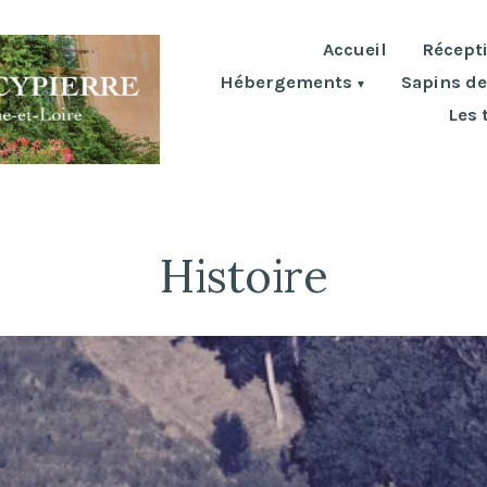
Accueil
Récept
Hébergements
Sapins de
e
Les 
Histoire