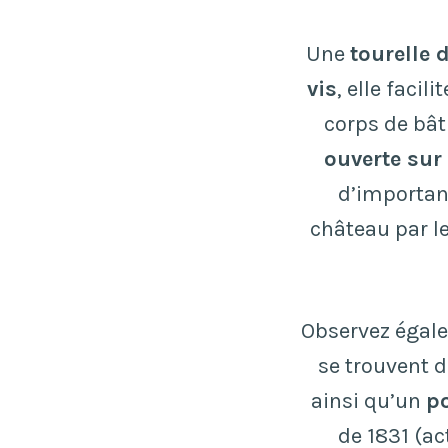
Une
tourelle 
vis
, elle facil
corps de bât
ouverte sur 
d’important
château par l
Observez égal
se trouvent 
ainsi qu’un
po
de 1831 (ac