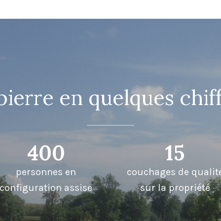
ierre en quelques chif
400
15
personnes en
couchages de qualit
configuration assise
sur la propriété