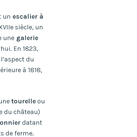
t un
escalier à
XVIIe siècle, un
e une
galerie
hui. En 1823,
 l’aspect du
térieure à 1818,
 une
tourelle
ou
e du château)
onnier
datant
ts de ferme.