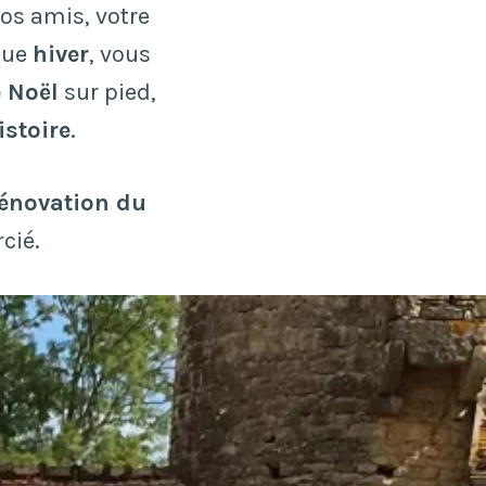
vos amis, votre
que
hiver
, vous
 Noël
sur pied,
stoire
.
énovation du
cié.