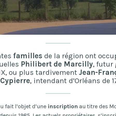
ntes
familles
de la région ont occup
uelles
Philibert de Marcilly
, futu
IX, ou plus tardivement
Jean-Fran
 Cypierre
, intendant d’Orléans de 1
u fait l’objet d’une
inscription
au titre des 
depuis 1985. Les actuels propriétaires, s’inscr