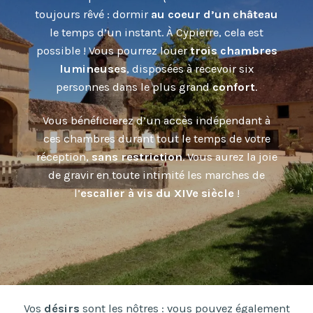
toujours rêvé : dormir
au coeur d’un château
le temps d’un instant. À Cypierre, cela est
possible ! Vous pourrez louer
trois chambres
lumineuses
, disposées à recevoir six
personnes dans le plus grand
confort
.
Vous bénéficierez d’un accès indépendant à
ces chambres durant tout le temps de votre
réception,
sans restriction
. Vous aurez la joie
de gravir en toute intimité les marches de
l’
escalier à vis du XIVe siècle
!
Vos
désirs
sont les nôtres : vous pouvez également